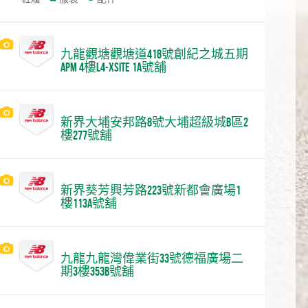
九龍觀塘觀塘道418號創紀之城五期
apm 4樓L4-Xsite 1a號舖
新界大埔安邦路8號大埔超級城B區2
樓277號舖
新界葵芳興芳路223號新都會廣場1
樓113A號舖
九龍九龍灣偉業街33號德福廣場二
期3樓353B號舖